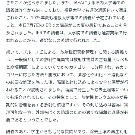
きたことが述べられました。また、IAEAによる県内大学等での
講義は昨年から始まっており、福島大学でも逐次通訳付きで実施
されたこと、2025年夏も複数大学等での講義が予定されている
こと、本日7月7日のIERでの講義がこの夏の最初であることも言
及されました。IERでの講義は、大学院での講義も通常英語で行
われることから、通訳なしの英語で行われました。
続いて、ブルーノ氏による「放射性廃棄物管理」に関する講義で
は、一般論としての放射性廃棄物は放射性物質の含有量（レベル
と崩壊期間）によっていくつかのカテゴリーに分類され、各カテ
ゴリーに応じた方法と施設において、減容化や固化・不溶化など
の必要な処理を施した後、隔離と封じ込めによる安全な保管が行
われることが説明されました。福島で発生した除去土壌等につい
ても紹介されました。その特性として、放射性セシウムのみが長
期的に管理を要する放射性核種ですが、その封じ込めは容易に実
現可能な一方、外部被ばくの防護のための適切な隔離と遮蔽が必
要であるということでした。
講義のあと、学生からも活発な質問があり、除去土壌の再生利用