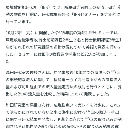
環境放射能研究所（IER）では、所属研究者同士の交流、研究活
動の推進を目的に、研究成果報告会「IERセミナー」を定期的に
行っています。
10月23日（月）に開催した令和5年度の第4回IERセミナーでは、
環境放射能学専攻 博士前期課程2年生２名と博士後期課程2年生1
名がそれぞれの研究課題の進捗状況について英語で発表を行いま
した。セミナーにはIERの教職員や学生など22人が参加しまし
た。
137
高田研究室の佐藤さんは、原発事故後10年間での海洋への
Cs
の継続的な流入に関して、福島第一原子力発電所からの直接流入
量および河川経由での流入量推定方法の検討を行うとともに、算
出した2つの流入量を比較した結果について発表しました。
和田研究室の馬目さんは、広塩性魚ヌマガレイを対象に、これま
137
で明らかにされていない淡水と海水における
Csの取込・排出
137
に関する研究結果を発表し、K濃度に応じて
Csの取り込みが制
御される可能性や2通り(餌と水)の経路からの取り込み結果の違