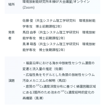
環境放射能研究所本棟6F大会議室/オンライン
場所
(Zoom)
佐藤 俊（共生システム理工学研究科 環境放射能
学専攻 博士前期課程2年）
発表
馬目 由季（共生システム理工学研究科 環境放射
者
能学専攻 博士前期課程2年）
黒澤 萌香（共生システム理工学研究科 環境放射
能学専攻 博士後期課程2年）
・福島沿岸における海水中放射性セシウム濃度の
変遷と流入量の推定（佐藤）
・広塩性魚をモデルとした魚類の放射性セシウム
演題
汚染メカニズムの解明（馬目）
137
・底質の
Cs濃度深度分布に基づく帰還困難区域
137
にある3箇所のため池水の
Cs濃度経時的変化の
再構築（黒澤）