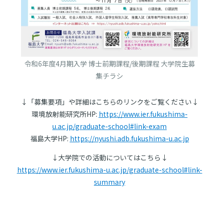
令和6年度4月期入学 博士前期課程/後期課程 大学院生募
集チラシ
↓「募集要項」や詳細はこちらのリンクをご覧ください↓
環境放射能研究所HP:
https://www.ier.fukushima-
u.ac.jp/graduate-school#link-exam
福島大学HP:
https://nyushi.adb.fukushima-u.ac.jp
↓大学院での活動についてはこちら↓
https://www.ier.fukushima-u.ac.jp/graduate-school#link-
summary