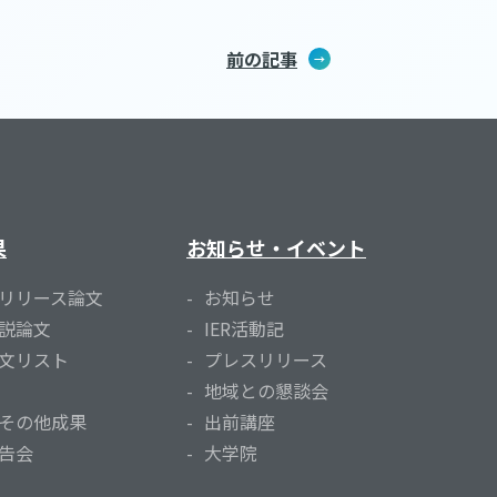
前の記事
果
お知らせ・イベント
リリース論文
お知らせ
説論文
IER活動記
文リスト
プレスリリース
地域との懇談会
その他成果
出前講座
告会
大学院