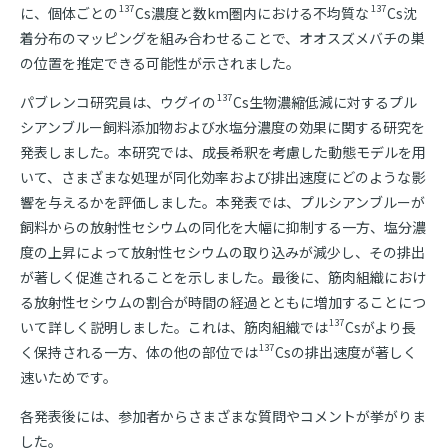
137
137
に、個体ごとの
Cs濃度と数km圏内における不均質な
Cs沈
着分布のマッピングを組み合わせることで、オオスズメバチの巣
の位置を推定できる可能性が示されました。
137
パブレンコ研究員は、ウグイの
Cs生物濃縮低減に対するプル
シアンブルー飼料添加物および水塩分濃度の効果に関する研究を
発表しました。本研究では、成長希釈を考慮した動態モデルを用
いて、さまざまな処理が同化効率および排出速度にどのような影
響を与えるかを評価しました。本発表では、プルシアンブルーが
飼料からの放射性セシウムの同化を大幅に抑制する一方、塩分濃
度の上昇によって放射性セシウムの取り込みが減少し、その排出
が著しく促進されることを示しました。最後に、筋肉組織におけ
る放射性セシウムの割合が時間の経過とともに増加することにつ
137
いて詳しく説明しました。これは、筋肉組織では
Csがより長
137
く保持される一方、体の他の部位では
Csの排出速度が著しく
速いためです。
各発表後には、参加者からさまざまな質問やコメントが挙がりま
した。