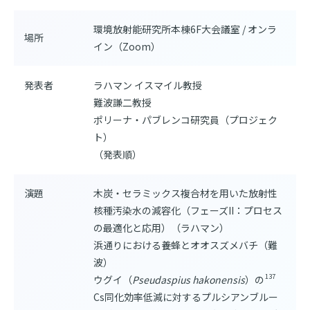
環境放射能研究所本棟6F大会議室 / オンラ
場所
イン（Zoom）
発表者
ラハマン イスマイル教授
難波謙二教授
ポリーナ・パブレンコ研究員（プロジェク
ト）
（発表順）
演題
木炭・セラミックス複合材を用いた放射性
核種汚染水の減容化（フェーズII：プロセス
の最適化と応用）（ラハマン）
浜通りにおける養蜂とオオスズメバチ（難
波）
137
ウグイ（
Pseudaspius hakonensis
）の
Cs同化効率低減に対するプルシアンブルー