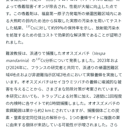
よって吸着阻害イオンが除去され、性能が大幅に向上した点で
す。この吸着剤は、福島第一原子力発電所の帰還困難区域内にあ
る大熊町の鈴内ため池から採取した実際の汚染水を用いてテスト
137
した結果、
Csに対して約99%の保持率を示し、放射能汚染水
を処理するための低コストで効果的な解決策であることが証明さ
れました。
難波教授は、浜通りで捕獲したオオスズメバチ（
Vespa
137
mandarinia
）の
Cs分析について発表しました。2023年およ
び2024年に、フランスの研究者と共同で、浜通りの帰還困難区
域4地点および非避難指示区域2地点において実験養蜂を実施して
います。オオスズメバチはセイヨウミツバチの養蜂に壊滅的な被
害を与えることから、さまざまな防除対策が考案されています。
本研究においても、トラップによる対策に加え、2週間に1回程度
の内検時に各サイトで約1時間捕獲しました。オオスズメバチの
索餌範囲は巣から約2 kmとされていますが、捕獲個体ごとの炭
素・窒素安定同位体比の解析から、1つの養蜂サイトに複数の巣
に由来する個体が来訪している可能性が示唆されました。さら