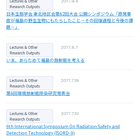
Lectures & Other
2017.9.4
Research Outputs
日本生態学会 東北地区会第62回大会 公開シンポジウム「原発事
故が福島の野生生物にもたらしたこと－その回復過程と今後の課
題－」
Lectures & Other
2017.8.7
Research Outputs
いま、あらためて福島の放射能を考える
Lectures & Other
2017.7.19
Research Outputs
第6回環境放射能除染研究発表会
Lectures & Other
2017.7.10
Research Outputs
9th International Symposium On Radiation Safety and
Detection Technology (ISORD-9)