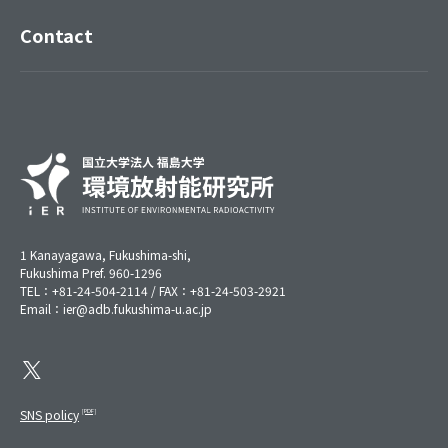
Contact
1 Kanayagawa, Fukushima-shi,
Fukushima Pref. 960-1296
TEL：+81-24-504-2114 / FAX：+81-24-503-2921
Email：ier@adb.fukushima-u.ac.jp
SNS policy